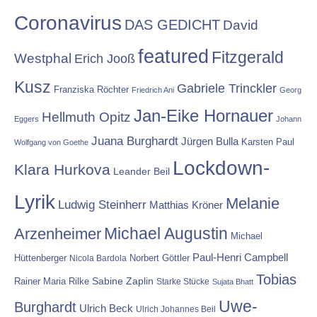
Coronavirus
DAS GEDICHT
David
featured
Fitzgerald
Westphal
Erich Jooß
Kusz
Gabriele Trinckler
Franziska Röchter
Friedrich Ani
Georg
Jan-Eike Hornauer
Hellmuth Opitz
Eggers
Johann
Juana Burghardt
Jürgen Bulla
Karsten Paul
Wolfgang von Goethe
Lockdown-
Klara Hurkova
Leander Beil
Lyrik
Melanie
Ludwig Steinherr
Matthias Kröner
Michael Augustin
Arzenheimer
Michael
Paul-Henri Campbell
Hüttenberger
Nicola Bardola
Norbert Göttler
Tobias
Rainer Maria Rilke
Sabine Zaplin
Starke Stücke
Sujata Bhatt
Uwe-
Burghardt
Ulrich Beck
Ulrich Johannes Beil