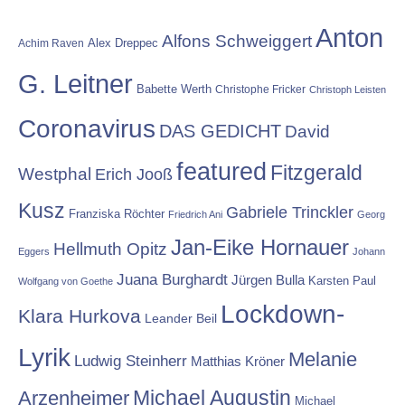
Anton
Alfons Schweiggert
Alex Dreppec
Achim Raven
G. Leitner
Babette Werth
Christophe Fricker
Christoph Leisten
Coronavirus
DAS GEDICHT
David
featured
Fitzgerald
Westphal
Erich Jooß
Kusz
Gabriele Trinckler
Franziska Röchter
Friedrich Ani
Georg
Jan-Eike Hornauer
Hellmuth Opitz
Eggers
Johann
Juana Burghardt
Jürgen Bulla
Karsten Paul
Wolfgang von Goethe
Lockdown-
Klara Hurkova
Leander Beil
Lyrik
Melanie
Ludwig Steinherr
Matthias Kröner
Michael Augustin
Arzenheimer
Michael