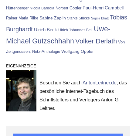
Paul-Henri Campbell
Hüttenberger
Nicola Bardola
Norbert Göttler
Tobias
Rainer Maria Rilke
Sabine Zaplin
Starke Stücke
Sujata Bhatt
Uwe-
Burghardt
Ulrich Beck
Ulrich Johannes Beil
Michael Gutzschhahn
Volker Derlath
Von
Wolfgang Oppler
Zeitgenossen: Netz-Anthologie
EIGENANZEIGE
Besuchen Sie auch
AntonLeitner.de
, das
persönliche Internet-Tagebuch des
Schriftstellers und Verlegers Anton G.
Leitner.