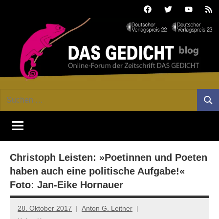
Zum
Facebook
Twitter
Youtube
Fee
Inhalt
springen
DAS
Online-
Suchen
Forum
Such
GEDICHT
nach:
von
DAS
blog
GEDICHT.
Zeitschrift
Christoph Leisten: »Poetinnen und Poeten
für
Lyrik,
haben auch eine politische Aufgabe!«
Essay
Foto: Jan-Eike Hornauer
und
Kritik
28. Oktober 2017
Anton G. Leitner