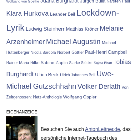
Juana Burghardt
Jürgen Bulla
Karsten Paul
Wolfgang von Goethe
Lockdown-
Klara Hurkova
Leander Beil
Lyrik
Melanie
Ludwig Steinherr
Matthias Kröner
Michael Augustin
Arzenheimer
Michael
Paul-Henri Campbell
Hüttenberger
Nicola Bardola
Norbert Göttler
Tobias
Rainer Maria Rilke
Sabine Zaplin
Starke Stücke
Sujata Bhatt
Uwe-
Burghardt
Ulrich Beck
Ulrich Johannes Beil
Michael Gutzschhahn
Volker Derlath
Von
Wolfgang Oppler
Zeitgenossen: Netz-Anthologie
EIGENANZEIGE
Besuchen Sie auch
AntonLeitner.de
, das
persönliche Internet-Tagebuch des