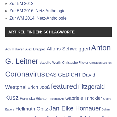
Zur EM 2012
Zur EM 2016: Netz-Anthologie
Zur WM 2014: Netz-Anthologie
ARTIKEL FINDEN: SCHLAGWORTE
Anton
Alfons Schweiggert
Alex Dreppec
Achim Raven
G. Leitner
Babette Werth
Christophe Fricker
Christoph Leisten
Coronavirus
DAS GEDICHT
David
featured
Fitzgerald
Westphal
Erich Jooß
Kusz
Gabriele Trinckler
Franziska Röchter
Friedrich Ani
Georg
Jan-Eike Hornauer
Hellmuth Opitz
Eggers
Johann