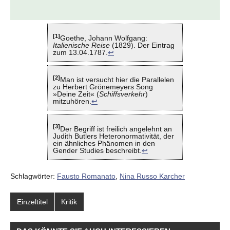
[1]
Goethe, Johann Wolfgang:
Italienische Reise
(1829). Der Eintrag
zum 13.04.1787.
↩
[2]
Man ist versucht hier die Parallelen
zu Herbert Grönemeyers Song
»Deine Zeit« (
Schiffsverkehr
)
mitzuhören.
↩
[3]
Der Begriff ist freilich angelehnt an
Judith Butlers Heteronormativität, der
ein ähnliches Phänomen in den
Gender Studies beschreibt.
↩
Schlagwörter:
Fausto Romanato
,
Nina Russo Karcher
Einzeltitel
Kritik