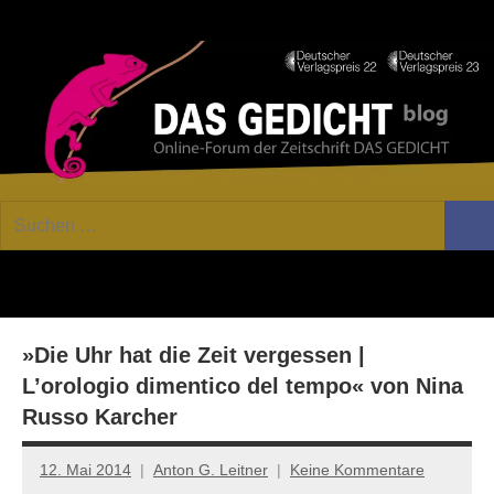
Zum
Facebook
Twitter
Youtube
Fee
Inhalt
springen
DAS
Online-
Suchen
Forum
Such
GEDICHT
nach:
von
DAS
blog
GEDICHT.
Zeitschrift
»Die Uhr hat die Zeit vergessen |
für
Lyrik,
L’orologio dimentico del tempo« von Nina
Essay
Russo Karcher
und
Kritik
12. Mai 2014
Anton G. Leitner
Keine Kommentare