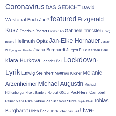
Coronavirus
DAS GEDICHT
David
featured
Fitzgerald
Westphal
Erich Jooß
Kusz
Gabriele Trinckler
Franziska Röchter
Friedrich Ani
Georg
Jan-Eike Hornauer
Hellmuth Opitz
Eggers
Johann
Juana Burghardt
Jürgen Bulla
Karsten Paul
Wolfgang von Goethe
Lockdown-
Klara Hurkova
Leander Beil
Lyrik
Melanie
Ludwig Steinherr
Matthias Kröner
Michael Augustin
Arzenheimer
Michael
Paul-Henri Campbell
Hüttenberger
Nicola Bardola
Norbert Göttler
Tobias
Rainer Maria Rilke
Sabine Zaplin
Starke Stücke
Sujata Bhatt
Uwe-
Burghardt
Ulrich Beck
Ulrich Johannes Beil