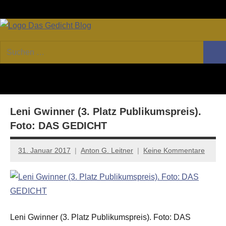
Zum
Facebook
Twitter
Youtube
Fee
Inhalt
springen
DAS
Online-
Suchen
Forum
Such
GEDICHT
nach:
von
DAS
blog
GEDICHT.
Zeitschrift
Leni Gwinner (3. Platz Publikumspreis).
für
Lyrik,
Foto: DAS GEDICHT
Essay
und
31. Januar 2017
Anton G. Leitner
Keine Kommentare
Kritik
Leni Gwinner (3. Platz Publikumspreis). Foto: DAS