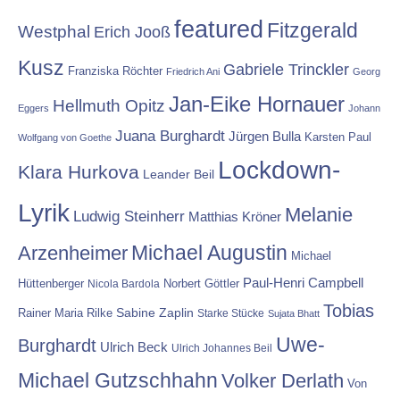
featured
Fitzgerald
Westphal
Erich Jooß
Kusz
Gabriele Trinckler
Franziska Röchter
Friedrich Ani
Georg
Jan-Eike Hornauer
Hellmuth Opitz
Eggers
Johann
Juana Burghardt
Jürgen Bulla
Karsten Paul
Wolfgang von Goethe
Lockdown-
Klara Hurkova
Leander Beil
Lyrik
Melanie
Ludwig Steinherr
Matthias Kröner
Michael Augustin
Arzenheimer
Michael
Paul-Henri Campbell
Hüttenberger
Nicola Bardola
Norbert Göttler
Tobias
Rainer Maria Rilke
Sabine Zaplin
Starke Stücke
Sujata Bhatt
Uwe-
Burghardt
Ulrich Beck
Ulrich Johannes Beil
Michael Gutzschhahn
Volker Derlath
Von