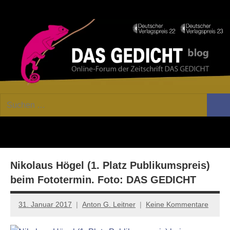
Zum
Facebook
Twitter
Youtube
Fee
Inhalt
springen
DAS
Online-
Suchen
Forum
Such
GEDICHT
nach:
von
DAS
blog
GEDICHT.
Zeitschrift
Nikolaus Högel (1. Platz Publikumspreis)
für
Lyrik,
beim Fototermin. Foto: DAS GEDICHT
Essay
und
31. Januar 2017
Anton G. Leitner
Keine Kommentare
Kritik