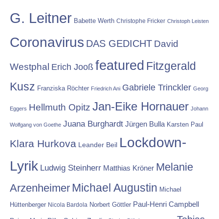
G. Leitner
Babette Werth
Christophe Fricker
Christoph Leisten
Coronavirus
DAS GEDICHT
David
featured
Fitzgerald
Westphal
Erich Jooß
Kusz
Gabriele Trinckler
Franziska Röchter
Friedrich Ani
Georg
Jan-Eike Hornauer
Hellmuth Opitz
Eggers
Johann
Juana Burghardt
Jürgen Bulla
Karsten Paul
Wolfgang von Goethe
Lockdown-
Klara Hurkova
Leander Beil
Lyrik
Melanie
Ludwig Steinherr
Matthias Kröner
Michael Augustin
Arzenheimer
Michael
Paul-Henri Campbell
Hüttenberger
Nicola Bardola
Norbert Göttler