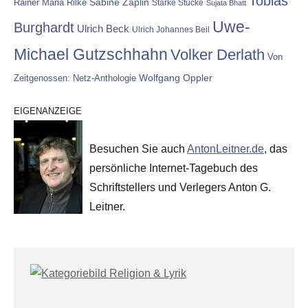
Tobias
Rainer Maria Rilke
Sabine Zaplin
Starke Stücke
Sujata Bhatt
Uwe-
Burghardt
Ulrich Beck
Ulrich Johannes Beil
Michael Gutzschhahn
Volker Derlath
Von
Wolfgang Oppler
Zeitgenossen: Netz-Anthologie
EIGENANZEIGE
Besuchen Sie auch
AntonLeitner.de
, das
persönliche Internet-Tagebuch des
Schriftstellers und Verlegers Anton G.
Leitner.