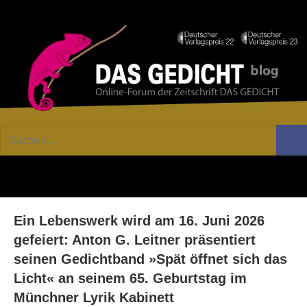
Zum
Facebook
Twitter
Youtube
Fee
Inhalt
springen
DAS
Online-
Suchen
Forum
Such
GEDICHT
nach:
von
DAS
blog
GEDICHT.
Zeitschrift
Ein Lebenswerk wird am 16. Juni 2026
für
Lyrik,
gefeiert: Anton G. Leitner präsentiert
Essay
seinen Gedichtband »Spät öffnet sich das
und
Licht« an seinem 65. Geburtstag im
Kritik
Münchner Lyrik Kabinett