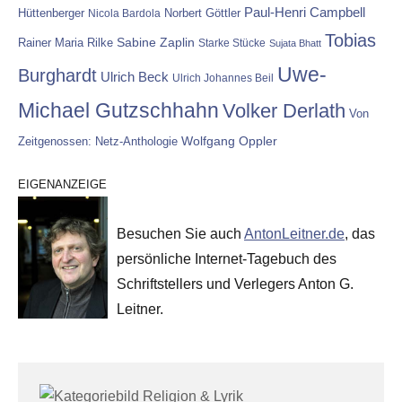
Paul-Henri Campbell
Hüttenberger
Nicola Bardola
Norbert Göttler
Tobias
Rainer Maria Rilke
Sabine Zaplin
Starke Stücke
Sujata Bhatt
Uwe-
Burghardt
Ulrich Beck
Ulrich Johannes Beil
Michael Gutzschhahn
Volker Derlath
Von
Wolfgang Oppler
Zeitgenossen: Netz-Anthologie
EIGENANZEIGE
Besuchen Sie auch
AntonLeitner.de
, das
persönliche Internet-Tagebuch des
Schriftstellers und Verlegers Anton G.
Leitner.