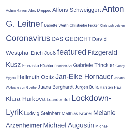
Anton
Alfons Schweiggert
Alex Dreppec
Achim Raven
G. Leitner
Babette Werth
Christophe Fricker
Christoph Leisten
Coronavirus
DAS GEDICHT
David
featured
Fitzgerald
Westphal
Erich Jooß
Kusz
Gabriele Trinckler
Franziska Röchter
Friedrich Ani
Georg
Jan-Eike Hornauer
Hellmuth Opitz
Eggers
Johann
Juana Burghardt
Jürgen Bulla
Karsten Paul
Wolfgang von Goethe
Lockdown-
Klara Hurkova
Leander Beil
Lyrik
Melanie
Ludwig Steinherr
Matthias Kröner
Michael Augustin
Arzenheimer
Michael