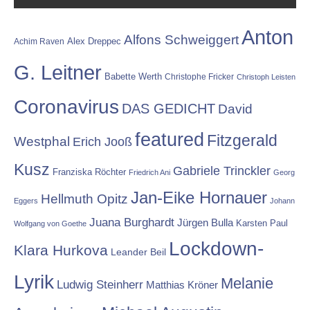
Anton
Alfons Schweiggert
Alex Dreppec
Achim Raven
G. Leitner
Babette Werth
Christophe Fricker
Christoph Leisten
Coronavirus
DAS GEDICHT
David
featured
Fitzgerald
Westphal
Erich Jooß
Kusz
Gabriele Trinckler
Franziska Röchter
Friedrich Ani
Georg
Jan-Eike Hornauer
Hellmuth Opitz
Eggers
Johann
Juana Burghardt
Jürgen Bulla
Karsten Paul
Wolfgang von Goethe
Lockdown-
Klara Hurkova
Leander Beil
Lyrik
Melanie
Ludwig Steinherr
Matthias Kröner