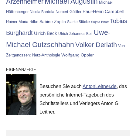
Michael Augustin
Arzenheimer
Michael
Paul-Henri Campbell
Hüttenberger
Nicola Bardola
Norbert Göttler
Tobias
Rainer Maria Rilke
Sabine Zaplin
Starke Stücke
Sujata Bhatt
Uwe-
Burghardt
Ulrich Beck
Ulrich Johannes Beil
Michael Gutzschhahn
Volker Derlath
Von
Wolfgang Oppler
Zeitgenossen: Netz-Anthologie
EIGENANZEIGE
Besuchen Sie auch
AntonLeitner.de
, das
persönliche Internet-Tagebuch des
Schriftstellers und Verlegers Anton G.
Leitner.