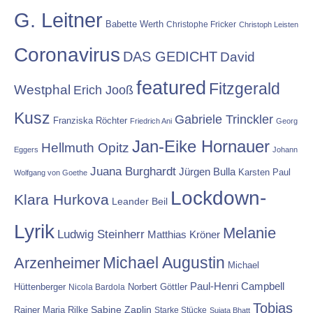
G. Leitner
Babette Werth
Christophe Fricker
Christoph Leisten
Coronavirus
DAS GEDICHT
David
featured
Fitzgerald
Westphal
Erich Jooß
Kusz
Gabriele Trinckler
Franziska Röchter
Friedrich Ani
Georg
Jan-Eike Hornauer
Hellmuth Opitz
Eggers
Johann
Juana Burghardt
Jürgen Bulla
Karsten Paul
Wolfgang von Goethe
Lockdown-
Klara Hurkova
Leander Beil
Lyrik
Melanie
Ludwig Steinherr
Matthias Kröner
Michael Augustin
Arzenheimer
Michael
Paul-Henri Campbell
Hüttenberger
Nicola Bardola
Norbert Göttler
Tobias
Rainer Maria Rilke
Sabine Zaplin
Starke Stücke
Sujata Bhatt