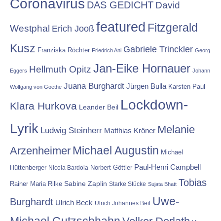
Coronavirus
DAS GEDICHT
David
featured
Fitzgerald
Westphal
Erich Jooß
Kusz
Gabriele Trinckler
Franziska Röchter
Friedrich Ani
Georg
Jan-Eike Hornauer
Hellmuth Opitz
Eggers
Johann
Juana Burghardt
Jürgen Bulla
Karsten Paul
Wolfgang von Goethe
Lockdown-
Klara Hurkova
Leander Beil
Lyrik
Melanie
Ludwig Steinherr
Matthias Kröner
Michael Augustin
Arzenheimer
Michael
Paul-Henri Campbell
Hüttenberger
Nicola Bardola
Norbert Göttler
Tobias
Rainer Maria Rilke
Sabine Zaplin
Starke Stücke
Sujata Bhatt
Uwe-
Burghardt
Ulrich Beck
Ulrich Johannes Beil
Michael Gutzschhahn