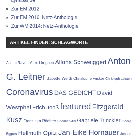
Lyrikbände
Zur EM 2012
Zur EM 2016: Netz-Anthologie
Zur WM 2014: Netz-Anthologie
ARTIKEL FINDEN: SCHLAGWORTE
Anton
Alfons Schweiggert
Alex Dreppec
Achim Raven
G. Leitner
Babette Werth
Christophe Fricker
Christoph Leisten
Coronavirus
DAS GEDICHT
David
featured
Fitzgerald
Westphal
Erich Jooß
Kusz
Gabriele Trinckler
Franziska Röchter
Friedrich Ani
Georg
Jan-Eike Hornauer
Hellmuth Opitz
Eggers
Johann