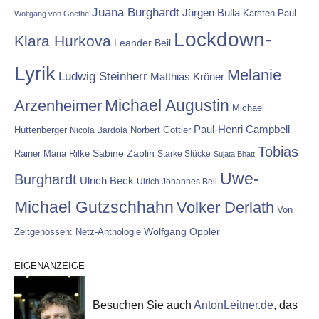
Juana Burghardt
Jürgen Bulla
Karsten Paul
Wolfgang von Goethe
Lockdown-
Klara Hurkova
Leander Beil
Lyrik
Melanie
Ludwig Steinherr
Matthias Kröner
Michael Augustin
Arzenheimer
Michael
Paul-Henri Campbell
Hüttenberger
Nicola Bardola
Norbert Göttler
Tobias
Rainer Maria Rilke
Sabine Zaplin
Starke Stücke
Sujata Bhatt
Uwe-
Burghardt
Ulrich Beck
Ulrich Johannes Beil
Michael Gutzschhahn
Volker Derlath
Von
Wolfgang Oppler
Zeitgenossen: Netz-Anthologie
EIGENANZEIGE
Besuchen Sie auch
AntonLeitner.de
, das