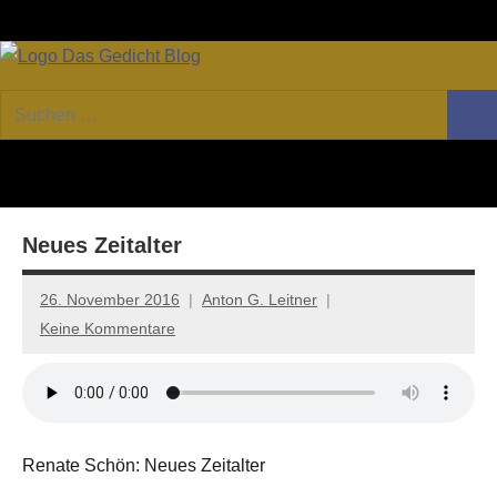
Zum
Facebook
Twitter
Youtube
Fee
Inhalt
springen
DAS
Online-
Suchen
Forum
Such
GEDICHT
nach:
von
DAS
blog
GEDICHT.
Zeitschrift
Neues Zeitalter
für
Lyrik,
Essay
26. November 2016
Anton G. Leitner
und
Keine Kommentare
Kritik
Renate Schön: Neues Zeitalter