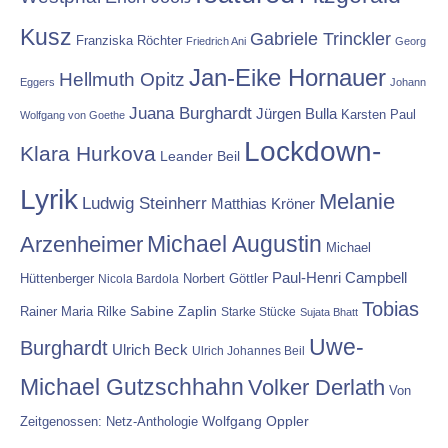
Kusz
Gabriele Trinckler
Franziska Röchter
Friedrich Ani
Georg
Jan-Eike Hornauer
Hellmuth Opitz
Eggers
Johann
Juana Burghardt
Jürgen Bulla
Karsten Paul
Wolfgang von Goethe
Lockdown-
Klara Hurkova
Leander Beil
Lyrik
Melanie
Ludwig Steinherr
Matthias Kröner
Michael Augustin
Arzenheimer
Michael
Paul-Henri Campbell
Hüttenberger
Nicola Bardola
Norbert Göttler
Tobias
Rainer Maria Rilke
Sabine Zaplin
Starke Stücke
Sujata Bhatt
Uwe-
Burghardt
Ulrich Beck
Ulrich Johannes Beil
Michael Gutzschhahn
Volker Derlath
Von
Wolfgang Oppler
Zeitgenossen: Netz-Anthologie