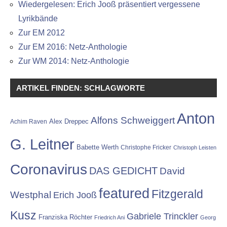
Wiedergelesen: Erich Jooß präsentiert vergessene
Lyrikbände
Zur EM 2012
Zur EM 2016: Netz-Anthologie
Zur WM 2014: Netz-Anthologie
ARTIKEL FINDEN: SCHLAGWORTE
Anton
Alfons Schweiggert
Alex Dreppec
Achim Raven
G. Leitner
Babette Werth
Christophe Fricker
Christoph Leisten
Coronavirus
DAS GEDICHT
David
featured
Fitzgerald
Westphal
Erich Jooß
Kusz
Gabriele Trinckler
Franziska Röchter
Friedrich Ani
Georg