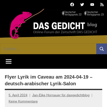
Zum
Facebook
Twitter
Youtube
Fee
Inhalt
springen
DAS
Online-
Suchen
Forum
Such
GEDICHT
nach:
von
DAS
blog
GEDICHT.
Zeitschrift
Flyer Lyrik im Caveau am 2024-04-19 –
für
Lyrik,
deutsch-arabischer Lyrik-Salon
Essay
und
5. April 2024
Jan-Eike Hornauer für dasgedichtblog
Kritik
Keine Kommentare