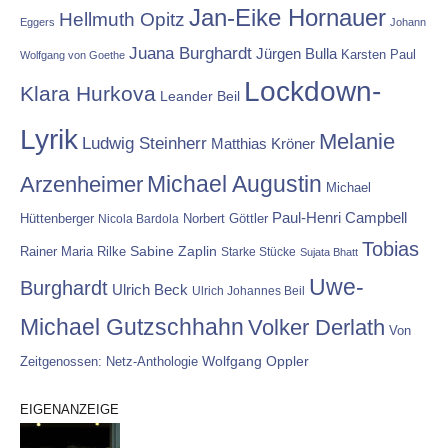
Jan-Eike Hornauer
Hellmuth Opitz
Eggers
Johann
Juana Burghardt
Jürgen Bulla
Karsten Paul
Wolfgang von Goethe
Lockdown-
Klara Hurkova
Leander Beil
Lyrik
Melanie
Ludwig Steinherr
Matthias Kröner
Michael Augustin
Arzenheimer
Michael
Paul-Henri Campbell
Hüttenberger
Nicola Bardola
Norbert Göttler
Tobias
Rainer Maria Rilke
Sabine Zaplin
Starke Stücke
Sujata Bhatt
Uwe-
Burghardt
Ulrich Beck
Ulrich Johannes Beil
Michael Gutzschhahn
Volker Derlath
Von
Wolfgang Oppler
Zeitgenossen: Netz-Anthologie
EIGENANZEIGE