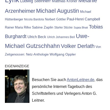
Melanie
Ludwig Steinherr
Matthias Kröner
Michael Augustin
Arzenheimer
Michael
Paul-Henri Campbell
Hüttenberger
Nicola Bardola
Norbert Göttler
Tobias
Rainer Maria Rilke
Sabine Zaplin
Starke Stücke
Sujata Bhatt
Uwe-
Burghardt
Ulrich Beck
Ulrich Johannes Beil
Michael Gutzschhahn
Volker Derlath
Von
Wolfgang Oppler
Zeitgenossen: Netz-Anthologie
EIGENANZEIGE
Besuchen Sie auch
AntonLeitner.de
, das
persönliche Internet-Tagebuch des
Schriftstellers und Verlegers Anton G.
Leitner.