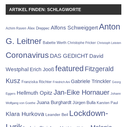
ARTIKEL FINDEN: SCHLAGWORTE
Anton
Alfons Schweiggert
Alex Dreppec
Achim Raven
G. Leitner
Babette Werth
Christophe Fricker
Christoph Leisten
Coronavirus
DAS GEDICHT
David
featured
Fitzgerald
Westphal
Erich Jooß
Kusz
Gabriele Trinckler
Franziska Röchter
Friedrich Ani
Georg
Jan-Eike Hornauer
Hellmuth Opitz
Eggers
Johann
Juana Burghardt
Jürgen Bulla
Karsten Paul
Wolfgang von Goethe
Lockdown-
Klara Hurkova
Leander Beil
Lyrik