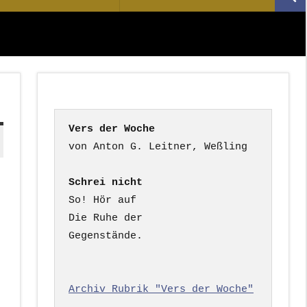
Suc
nach:
Vers der Woche
Schrei nicht
So! Hör auf

Die Ruhe der

Gegenstände.

Archiv Rubrik "Vers der Woche"