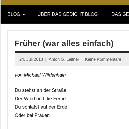
Online-
DAS
Forum
BLOG
ÜBER DAS GEDICHT BLOG
DAS GE
von
GEDICHT
DAS
GEDICHT.
blog
Zeitschrift
Früher (war alles einfach)
für
Lyrik,
24. Juli 2013
Anton G. Leitner
Keine Kommentare
Essay
und
von Michael Wildenhain
Kritik
Du stehst an der Straße
Der Wind und die Ferne
Du schläfst auf der Erde
Oder bei Frauen