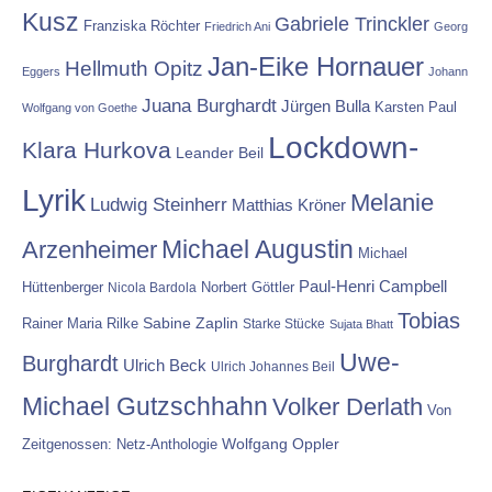
Kusz
Gabriele Trinckler
Franziska Röchter
Friedrich Ani
Georg
Jan-Eike Hornauer
Hellmuth Opitz
Eggers
Johann
Juana Burghardt
Jürgen Bulla
Karsten Paul
Wolfgang von Goethe
Lockdown-
Klara Hurkova
Leander Beil
Lyrik
Melanie
Ludwig Steinherr
Matthias Kröner
Michael Augustin
Arzenheimer
Michael
Paul-Henri Campbell
Hüttenberger
Nicola Bardola
Norbert Göttler
Tobias
Rainer Maria Rilke
Sabine Zaplin
Starke Stücke
Sujata Bhatt
Uwe-
Burghardt
Ulrich Beck
Ulrich Johannes Beil
Michael Gutzschhahn
Volker Derlath
Von
Wolfgang Oppler
Zeitgenossen: Netz-Anthologie