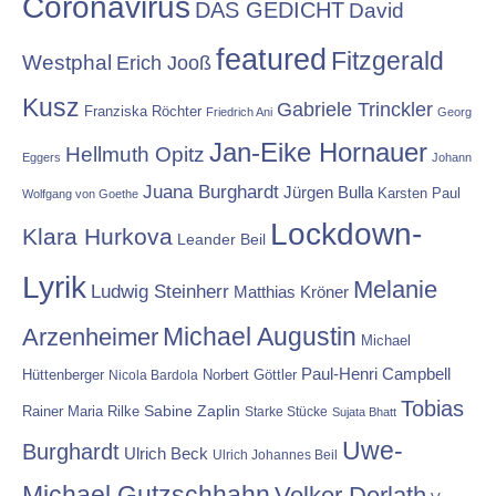
Coronavirus
DAS GEDICHT
David
featured
Fitzgerald
Westphal
Erich Jooß
Kusz
Gabriele Trinckler
Franziska Röchter
Friedrich Ani
Georg
Jan-Eike Hornauer
Hellmuth Opitz
Eggers
Johann
Juana Burghardt
Jürgen Bulla
Karsten Paul
Wolfgang von Goethe
Lockdown-
Klara Hurkova
Leander Beil
Lyrik
Melanie
Ludwig Steinherr
Matthias Kröner
Michael Augustin
Arzenheimer
Michael
Paul-Henri Campbell
Hüttenberger
Nicola Bardola
Norbert Göttler
Tobias
Rainer Maria Rilke
Sabine Zaplin
Starke Stücke
Sujata Bhatt
Uwe-
Burghardt
Ulrich Beck
Ulrich Johannes Beil
Michael Gutzschhahn
Volker Derlath