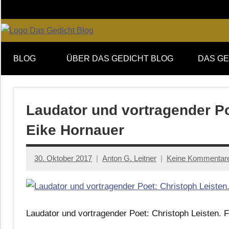
Zum
Inhalt
springen
Online-
DAS
Forum
BLOG
ÜBER DAS GEDICHT BLOG
DAS GE
von
GEDICHT
DAS
GEDICHT.
blog
Zeitschrift
Laudator und vortragender Po
für
Eike Hornauer
Lyrik,
Essay
und
30. Oktober 2017
Anton G. Leitner
Keine Kommentar
Kritik
Laudator und vortragender Poet: Christoph Leisten. 