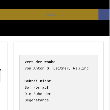
Facebook
Twitter
Youtube
Feed
Suchen
Suc
nach:
Vers der Woche
Schrei nicht
So! Hör auf

Die Ruhe der

Gegenstände.
