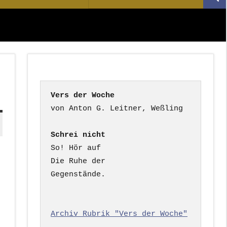
Suc
nach:
Vers der Woche
Schrei nicht
So! Hör auf

Die Ruhe der

Gegenstände.

Archiv Rubrik "Vers der Woche"