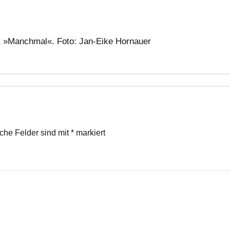
it »Manchmal«. Foto: Jan-Eike Hornauer
iche Felder sind mit
*
markiert