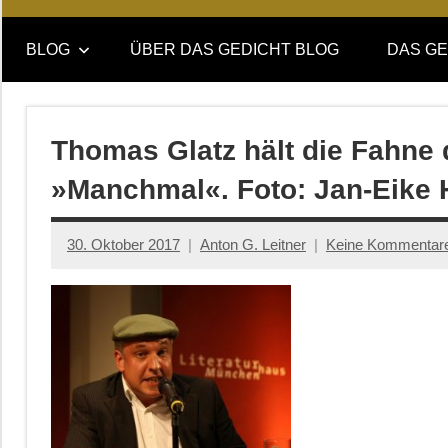
Online-
DAS
Forum
BLOG
ÜBER DAS GEDICHT BLOG
DAS GE
von
GEDICHT
DAS
GEDICHT.
blog
Zeitschrift
Thomas Glatz hält die Fahne 
für
»Manchmal«. Foto: Jan-Eike 
Lyrik,
Essay
und
30. Oktober 2017
Anton G. Leitner
Keine Kommentar
Kritik