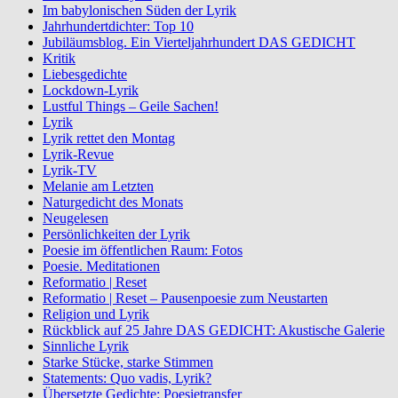
Im babylonischen Süden der Lyrik
Jahrhundertdichter: Top 10
Jubiläumsblog. Ein Vierteljahrhundert DAS GEDICHT
Kritik
Liebesgedichte
Lockdown-Lyrik
Lustful Things – Geile Sachen!
Lyrik
Lyrik rettet den Montag
Lyrik-Revue
Lyrik-TV
Melanie am Letzten
Naturgedicht des Monats
Neugelesen
Persönlichkeiten der Lyrik
Poesie im öffentlichen Raum: Fotos
Poesie. Meditationen
Reformatio | Reset
Reformatio | Reset – Pausenpoesie zum Neustarten
Religion und Lyrik
Rückblick auf 25 Jahre DAS GEDICHT: Akustische Galerie
Sinnliche Lyrik
Starke Stücke, starke Stimmen
Statements: Quo vadis, Lyrik?
Übersetzte Gedichte: Poesietransfer