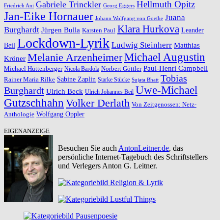
Hellmuth Opitz
Gabriele Trinckler
Friedrich Ani
Georg Eggers
Jan-Eike Hornauer
Juana
Johann Wolfgang von Goethe
Klara Hurkova
Burghardt
Jürgen Bulla
Leander
Karsten Paul
Lockdown-Lyrik
Ludwig Steinherr
Beil
Matthias
Michael Augustin
Melanie Arzenheimer
Kröner
Paul-Henri Campbell
Michael Hüttenberger
Norbert Göttler
Nicola Bardola
Tobias
Rainer Maria Rilke
Sabine Zaplin
Starke Stücke
Sujata Bhatt
Uwe-Michael
Burghardt
Ulrich Beck
Ulrich Johannes Beil
Gutzschhahn
Volker Derlath
Von Zeitgenossen: Netz-
Wolfgang Oppler
Anthologie
EIGENANZEIGE
Besuchen Sie auch
AntonLeitner.de
, das
persönliche Internet-Tagebuch des Schriftstellers
und Verlegers Anton G. Leitner.