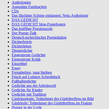
Anthologien
Augustins Fundsachen
CDs
Das flüchtige Schöne einfangen: Netz-Anthologie
DAS GEDICHT
DAS GEDICHT blog-Fragebogen
Das knifflige Poesiepuzzle
Der Poesie-Talk
Deutsch-tschechischer Poesiedialog
Dichterbriefe
Dichterleben
Dinggedichte
Eingestreute Gedichte
Eingestreute Kritik
Einzeltitel
Essay
Fremdgehen, jung bleiben
Frisch auf Leitners Schreibtisch
Fußballgedichte
Gedichte aus der Arbeitswelt
Gedichte für Kinder
Gedichte mit Tradition
Gipfelportraits: Teilnehmer des Gipfeltreffens im Bild
Gipfelrufe: Teilnehmer des Gipfeltreffens im Feature
Humor in der Lyrik