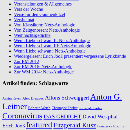
Veranstaltungen & Allgemeines
Vers der Woche
Verse für den Gaumenkitzel
Versheimat
Von Klassikern: Netz-Anthologie
Von Zeitgenossen: Netz-Anthologie
Weihnachtsgedichte
Wenn Liebe schwant II: Netz-Anthologie
Wenn Liebe schwant III: Netz-Anthologie
Wenn Liebe schwant: Netz-Anthologie
Wiedergelesen: Erich Jooß präsentiert vergessene Lyrikbände
Zur EM 2012
Zur EM 2016: Netz-Anthologie
Zur WM 2014: Netz-Anthologie
Artikel finden: Schlagworte
Anton G.
Alfons Schweiggert
Alex Dreppec
Achim Raven
Leitner
Babette Werth
Christophe Fricker
Christoph Leisten
Coronavirus
DAS GEDICHT
David Westphal
featured
Fitzgerald Kusz
Erich Jooß
Franziska Röchter