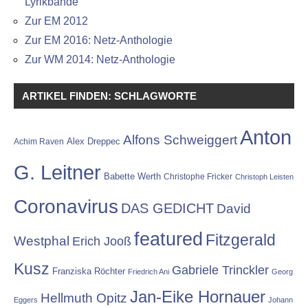
Lyrikbände
Zur EM 2012
Zur EM 2016: Netz-Anthologie
Zur WM 2014: Netz-Anthologie
ARTIKEL FINDEN: SCHLAGWORTE
Anton
Alfons Schweiggert
Alex Dreppec
Achim Raven
G. Leitner
Babette Werth
Christophe Fricker
Christoph Leisten
Coronavirus
DAS GEDICHT
David
featured
Fitzgerald
Westphal
Erich Jooß
Kusz
Gabriele Trinckler
Franziska Röchter
Friedrich Ani
Georg
Jan-Eike Hornauer
Hellmuth Opitz
Eggers
Johann