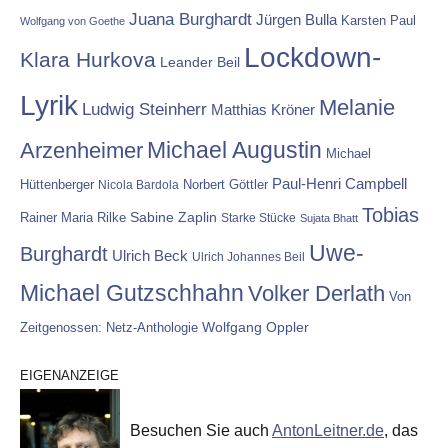
Juana Burghardt
Jürgen Bulla
Karsten Paul
Wolfgang von Goethe
Lockdown-
Klara Hurkova
Leander Beil
Lyrik
Melanie
Ludwig Steinherr
Matthias Kröner
Michael Augustin
Arzenheimer
Michael
Paul-Henri Campbell
Hüttenberger
Nicola Bardola
Norbert Göttler
Tobias
Rainer Maria Rilke
Sabine Zaplin
Starke Stücke
Sujata Bhatt
Uwe-
Burghardt
Ulrich Beck
Ulrich Johannes Beil
Michael Gutzschhahn
Volker Derlath
Von
Wolfgang Oppler
Zeitgenossen: Netz-Anthologie
EIGENANZEIGE
Besuchen Sie auch
AntonLeitner.de
, das