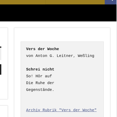
Suc
nach:
Vers der Woche
ten
Schrei nicht
nter
So! Hör auf

n,
Die Ruhe der

Gegenstände.

rke
Archiv Rubrik "Vers der Woche"