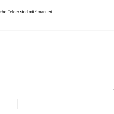
regeln.
iche Felder sind mit
*
markiert