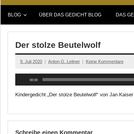
Online-
DAS
Forum
BLOG
ÜBER DAS GEDICHT BLOG
DAS GE
von
GEDICHT
DAS
GEDICHT.
blog
Zeitschrift
Der stolze Beutelwolf
für
Lyrik,
9. Juli 2020
Anton G. Leitner
Keine Kommentare
Essay
und
Audio-
Kritik
00:00
Player
Kindergedicht „Der stolze Beutelwolf“ von Jan Kaiser
Schreibe einen Kommentar