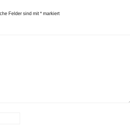
regeln.
iche Felder sind mit
*
markiert