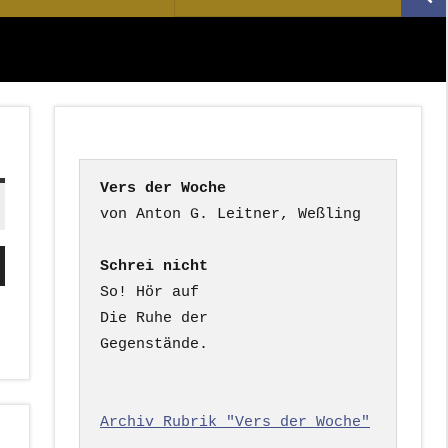
Suc
nach:
Vers der Woche
ten
Schrei nicht
nter
So! Hör auf

n,
Die Ruhe der

Gegenstände.

rke
Archiv Rubrik "Vers der Woche"