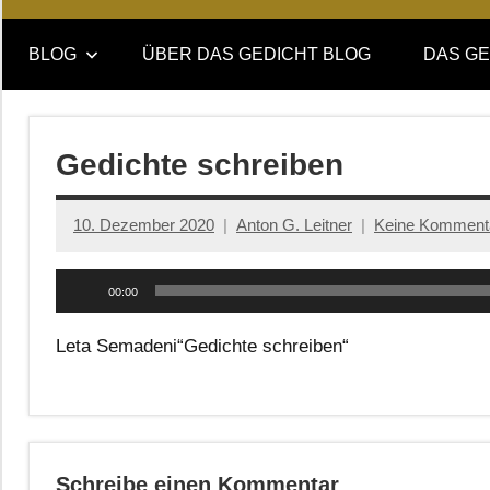
Online-
DAS
Forum
BLOG
ÜBER DAS GEDICHT BLOG
DAS GE
von
GEDICHT
DAS
GEDICHT.
blog
Zeitschrift
Gedichte schreiben
für
Lyrik,
10. Dezember 2020
Anton G. Leitner
Keine Komment
Essay
und
Audio-
Kritik
00:00
Player
Leta Semadeni“Gedichte schreiben“
Schreibe einen Kommentar