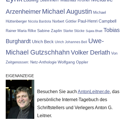
Michael Augustin
Arzenheimer
Michael
Paul-Henri Campbell
Hüttenberger
Nicola Bardola
Norbert Göttler
Tobias
Rainer Maria Rilke
Sabine Zaplin
Starke Stücke
Sujata Bhatt
Uwe-
Burghardt
Ulrich Beck
Ulrich Johannes Beil
Michael Gutzschhahn
Volker Derlath
Von
Wolfgang Oppler
Zeitgenossen: Netz-Anthologie
EIGENANZEIGE
Besuchen Sie auch
AntonLeitner.de
, das
persönliche Internet-Tagebuch des
Schriftstellers und Verlegers Anton G.
Leitner.