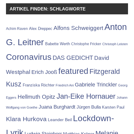
ARTIKEL FINDEN: SCHLAGWORTE
Anton
Alfons Schweiggert
Alex Dreppec
Achim Raven
G. Leitner
Babette Werth
Christophe Fricker
Christoph Leisten
Coronavirus
DAS GEDICHT
David
featured
Fitzgerald
Westphal
Erich Jooß
Kusz
Gabriele Trinckler
Franziska Röchter
Friedrich Ani
Georg
Jan-Eike Hornauer
Hellmuth Opitz
Eggers
Johann
Juana Burghardt
Jürgen Bulla
Karsten Paul
Wolfgang von Goethe
Lockdown-
Klara Hurkova
Leander Beil
Lyrik
Melanie
Ludwig Steinherr
Matthias Kröner