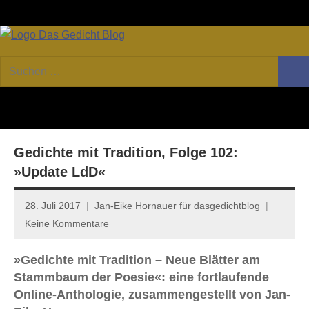
Zum
Facebook
Twitter
Youtube
Fee
Inhalt
springen
DAS
Online-
Suchen
Forum
Such
GEDICHT
nach:
von
DAS
blog
GEDICHT.
Zeitschrift
Gedichte mit Tradition, Folge 102:
für
Lyrik,
»Update LdD«
Essay
und
28. Juli 2017
Jan-Eike Hornauer für dasgedichtblog
Kritik
Keine Kommentare
»Gedichte mit Tradition – Neue Blätter am
Stammbaum der Poesie«: eine fortlaufende
Online-Anthologie, zusammengestellt von Jan-