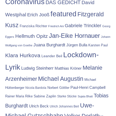
Coronavirus
DAS GEDICHT
David
featured
Fitzgerald
Westphal
Erich Jooß
Kusz
Gabriele Trinckler
Franziska Röchter
Friedrich Ani
Georg
Jan-Eike Hornauer
Hellmuth Opitz
Eggers
Johann
Juana Burghardt
Jürgen Bulla
Karsten Paul
Wolfgang von Goethe
Lockdown-
Klara Hurkova
Leander Beil
Lyrik
Melanie
Ludwig Steinherr
Matthias Kröner
Michael Augustin
Arzenheimer
Michael
Paul-Henri Campbell
Hüttenberger
Nicola Bardola
Norbert Göttler
Tobias
Rainer Maria Rilke
Sabine Zaplin
Starke Stücke
Sujata Bhatt
Uwe-
Burghardt
Ulrich Beck
Ulrich Johannes Beil
Michael Gutzschhahn
Volker Derlath