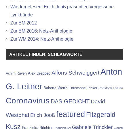
Wiedergelesen: Erich Jooß präsentiert vergessene
Lyrikbände
Zur EM 2012
Zur EM 2016: Netz-Anthologie
Zur WM 2014: Netz-Anthologie
ARTIKEL FINDEN: SCHLAGWORTE
Anton
Alfons Schweiggert
Alex Dreppec
Achim Raven
G. Leitner
Babette Werth
Christophe Fricker
Christoph Leisten
Coronavirus
DAS GEDICHT
David
featured
Fitzgerald
Westphal
Erich Jooß
Kusz
Gabriele Trinckler
Franziska Röchter
Friedrich Ani
Georg