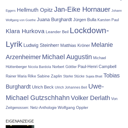
Jan-Eike Hornauer
Hellmuth Opitz
Eggers
Johann
Juana Burghardt
Jürgen Bulla
Karsten Paul
Wolfgang von Goethe
Lockdown-
Klara Hurkova
Leander Beil
Lyrik
Melanie
Ludwig Steinherr
Matthias Kröner
Michael Augustin
Arzenheimer
Michael
Paul-Henri Campbell
Hüttenberger
Nicola Bardola
Norbert Göttler
Tobias
Rainer Maria Rilke
Sabine Zaplin
Starke Stücke
Sujata Bhatt
Uwe-
Burghardt
Ulrich Beck
Ulrich Johannes Beil
Michael Gutzschhahn
Volker Derlath
Von
Wolfgang Oppler
Zeitgenossen: Netz-Anthologie
EIGENANZEIGE