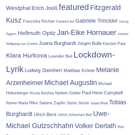
featured
Fitzgerald
Westphal
Erich Jooß
Kusz
Gabriele Trinckler
Franziska Röchter
Friedrich Ani
Georg
Jan-Eike Hornauer
Hellmuth Opitz
Eggers
Johann
Juana Burghardt
Jürgen Bulla
Karsten Paul
Wolfgang von Goethe
Lockdown-
Klara Hurkova
Leander Beil
Lyrik
Melanie
Ludwig Steinherr
Matthias Kröner
Michael Augustin
Arzenheimer
Michael
Paul-Henri Campbell
Hüttenberger
Nicola Bardola
Norbert Göttler
Tobias
Rainer Maria Rilke
Sabine Zaplin
Starke Stücke
Sujata Bhatt
Uwe-
Burghardt
Ulrich Beck
Ulrich Johannes Beil
Michael Gutzschhahn
Volker Derlath
Von