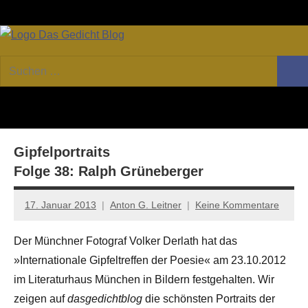
Zum
Facebook
Twitter
Youtube
Fee
Inhalt
springen
DAS
Online-
Suchen
Forum
Such
GEDICHT
nach:
von
DAS
blog
GEDICHT.
Zeitschrift
Gipfelportraits
für
Lyrik,
Folge 38: Ralph Grüneberger
Essay
und
17. Januar 2013
Anton G. Leitner
Keine Kommentare
Kritik
Der Münchner Fotograf Volker Derlath hat das
»Internationale Gipfeltreffen der Poesie« am 23.10.2012
im Literaturhaus München in Bildern festgehalten. Wir
zeigen auf
dasgedichtblog
die schönsten Portraits der