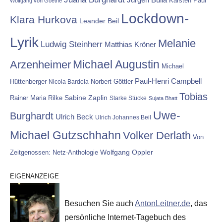
Karsten Paul
Wolfgang von Goethe
Lockdown-
Klara Hurkova
Leander Beil
Lyrik
Melanie
Ludwig Steinherr
Matthias Kröner
Michael Augustin
Arzenheimer
Michael
Paul-Henri Campbell
Hüttenberger
Nicola Bardola
Norbert Göttler
Tobias
Rainer Maria Rilke
Sabine Zaplin
Starke Stücke
Sujata Bhatt
Uwe-
Burghardt
Ulrich Beck
Ulrich Johannes Beil
Michael Gutzschhahn
Volker Derlath
Von
Wolfgang Oppler
Zeitgenossen: Netz-Anthologie
EIGENANZEIGE
Besuchen Sie auch
AntonLeitner.de
, das
persönliche Internet-Tagebuch des