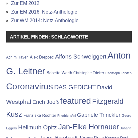
Zur EM 2012
Zur EM 2016: Netz-Anthologie
Zur WM 2014: Netz-Anthologie
ARTIKEL FINDEN: SCHLAGWORTE
Anton
Alfons Schweiggert
Alex Dreppec
Achim Raven
G. Leitner
Babette Werth
Christophe Fricker
Christoph Leisten
Coronavirus
DAS GEDICHT
David
featured
Fitzgerald
Westphal
Erich Jooß
Kusz
Gabriele Trinckler
Franziska Röchter
Friedrich Ani
Georg
Jan-Eike Hornauer
Hellmuth Opitz
Eggers
Johann
Juana Burghardt
Jürgen Bulla