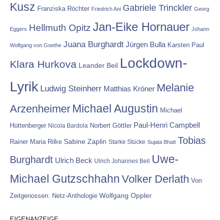
Kusz
Gabriele Trinckler
Franziska Röchter
Friedrich Ani
Georg
Jan-Eike Hornauer
Hellmuth Opitz
Eggers
Johann
Juana Burghardt
Jürgen Bulla
Karsten Paul
Wolfgang von Goethe
Lockdown-
Klara Hurkova
Leander Beil
Lyrik
Melanie
Ludwig Steinherr
Matthias Kröner
Michael Augustin
Arzenheimer
Michael
Paul-Henri Campbell
Hüttenberger
Nicola Bardola
Norbert Göttler
Tobias
Rainer Maria Rilke
Sabine Zaplin
Starke Stücke
Sujata Bhatt
Uwe-
Burghardt
Ulrich Beck
Ulrich Johannes Beil
Michael Gutzschhahn
Volker Derlath
Von
Wolfgang Oppler
Zeitgenossen: Netz-Anthologie
EIGENANZEIGE