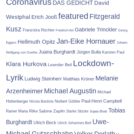
Coronavirus
DAS GEDICHT
David
featured
Fitzgerald
Westphal
Erich Jooß
Kusz
Gabriele Trinckler
Franziska Röchter
Friedrich Ani
Georg
Jan-Eike Hornauer
Hellmuth Opitz
Eggers
Johann
Juana Burghardt
Jürgen Bulla
Karsten Paul
Wolfgang von Goethe
Lockdown-
Klara Hurkova
Leander Beil
Lyrik
Melanie
Ludwig Steinherr
Matthias Kröner
Michael Augustin
Arzenheimer
Michael
Paul-Henri Campbell
Hüttenberger
Nicola Bardola
Norbert Göttler
Tobias
Rainer Maria Rilke
Sabine Zaplin
Starke Stücke
Sujata Bhatt
Uwe-
Burghardt
Ulrich Beck
Ulrich Johannes Beil
Michael Gutzschhahn
Volker Derlath