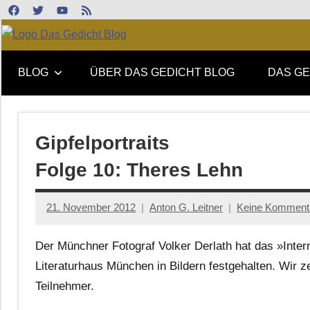
Zum
Facebook
Twitter
Youtube
Feed
Inhalt
Online-
DAS
springen
Forum
BLOG
ÜBER DAS GEDICHT BLOG
DAS GE
von
GEDICHT
DAS
GEDICHT.
blog
Zeitschrift
Gipfelportraits
für
Folge 10: Theres Lehn
Lyrik,
Essay
und
21. November 2012
Anton G. Leitner
Keine Komment
Kritik
Der Münchner Fotograf Volker Derlath hat das »Inter
Literaturhaus München in Bildern festgehalten. Wir z
Teilnehmer.