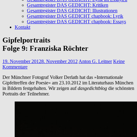
Gesamtregister DAS GEDICHT: Kritiken
Gesamtregister DAS GEDICHT: Illustrationen
Gesamtregister DAS GEDICHT chapbook: Lyrik
Gesamtregister DAS GEDICHT chapbook: Essays
Kontakt
Gipfelportraits
Folge 9: Franziska Röchter
19. November 2012
8. November 2012
Anton G. Leitner
Keine
Kommentare
Der Münchner Fotograf Volker Derlath hat das »Internationale
Gipfeltreffen der Poesie« am 23.10.2012 im Literaturhaus München
in Bildern festgehalten. Wir zeigen auf
dasgedichtblog
die schönsten
Portraits der Teilnehmer.