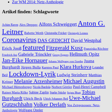
Zur WM 2014: Netz-Anthologie
Artikel finden: Schlagworte
Anton G.
Alfons Schweiggert
Alex Dreppec
Achim Raven
Leitner
Babette Werth
Christophe Fricker
Christoph Leisten
Coronavirus
DAS GEDICHT
David Westphal
featured
Fitzgerald Kusz
Erich Jooß
Franziska Röchter
Hellmuth Opitz
Gabriele Trinckler
Friedrich Ani
Georg Eggers
Jan-Eike Hornauer
Juana
Johann Wolfgang von Goethe
Klara Hurkova
Burghardt
Jürgen Bulla
Leander
Karsten Paul
Lockdown-Lyrik
Ludwig Steinherr
Beil
Matthias
Michael Augustin
Melanie Arzenheimer
Kröner
Paul-Henri Campbell
Michael Hüttenberger
Norbert Göttler
Nicola Bardola
Tobias
Rainer Maria Rilke
Sabine Zaplin
Starke Stücke
Sujata Bhatt
Uwe-Michael
Burghardt
Ulrich Beck
Ulrich Johannes Beil
Gutzschhahn
Volker Derlath
Von Zeitgenossen: Netz-
Wolfgang Oppler
Anthologie