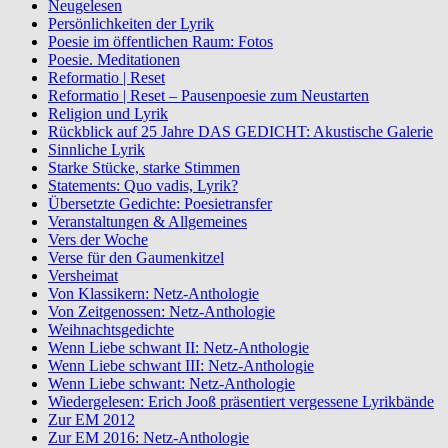
Neugelesen
Persönlichkeiten der Lyrik
Poesie im öffentlichen Raum: Fotos
Poesie. Meditationen
Reformatio | Reset
Reformatio | Reset – Pausenpoesie zum Neustarten
Religion und Lyrik
Rückblick auf 25 Jahre DAS GEDICHT: Akustische Galerie
Sinnliche Lyrik
Starke Stücke, starke Stimmen
Statements: Quo vadis, Lyrik?
Übersetzte Gedichte: Poesietransfer
Veranstaltungen & Allgemeines
Vers der Woche
Verse für den Gaumenkitzel
Versheimat
Von Klassikern: Netz-Anthologie
Von Zeitgenossen: Netz-Anthologie
Weihnachtsgedichte
Wenn Liebe schwant II: Netz-Anthologie
Wenn Liebe schwant III: Netz-Anthologie
Wenn Liebe schwant: Netz-Anthologie
Wiedergelesen: Erich Jooß präsentiert vergessene Lyrikbände
Zur EM 2012
Zur EM 2016: Netz-Anthologie