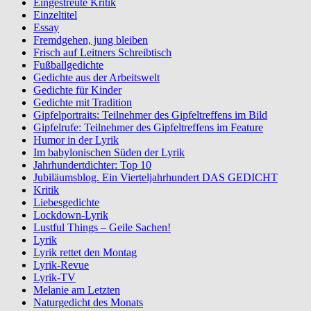
Eingestreute Kritik
Einzeltitel
Essay
Fremdgehen, jung bleiben
Frisch auf Leitners Schreibtisch
Fußballgedichte
Gedichte aus der Arbeitswelt
Gedichte für Kinder
Gedichte mit Tradition
Gipfelportraits: Teilnehmer des Gipfeltreffens im Bild
Gipfelrufe: Teilnehmer des Gipfeltreffens im Feature
Humor in der Lyrik
Im babylonischen Süden der Lyrik
Jahrhundertdichter: Top 10
Jubiläumsblog. Ein Vierteljahrhundert DAS GEDICHT
Kritik
Liebesgedichte
Lockdown-Lyrik
Lustful Things – Geile Sachen!
Lyrik
Lyrik rettet den Montag
Lyrik-Revue
Lyrik-TV
Melanie am Letzten
Naturgedicht des Monats