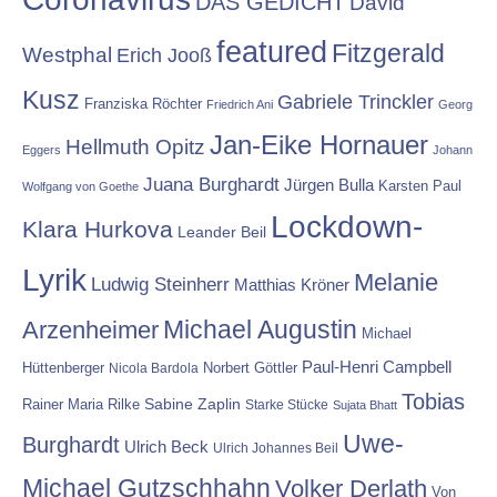
DAS GEDICHT
David
featured
Fitzgerald
Westphal
Erich Jooß
Kusz
Gabriele Trinckler
Franziska Röchter
Friedrich Ani
Georg
Jan-Eike Hornauer
Hellmuth Opitz
Eggers
Johann
Juana Burghardt
Jürgen Bulla
Karsten Paul
Wolfgang von Goethe
Lockdown-
Klara Hurkova
Leander Beil
Lyrik
Melanie
Ludwig Steinherr
Matthias Kröner
Michael Augustin
Arzenheimer
Michael
Paul-Henri Campbell
Hüttenberger
Nicola Bardola
Norbert Göttler
Tobias
Rainer Maria Rilke
Sabine Zaplin
Starke Stücke
Sujata Bhatt
Uwe-
Burghardt
Ulrich Beck
Ulrich Johannes Beil
Michael Gutzschhahn
Volker Derlath
Von