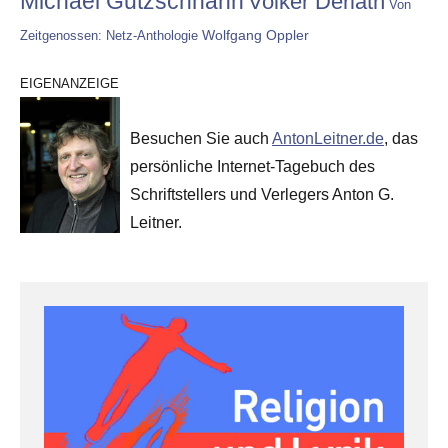
Michael Gutzschhahn
Volker Derlath
Von
Wolfgang Oppler
Zeitgenossen: Netz-Anthologie
EIGENANZEIGE
Besuchen Sie auch
AntonLeitner.de
, das
persönliche Internet-Tagebuch des
Schriftstellers und Verlegers Anton G.
Leitner.