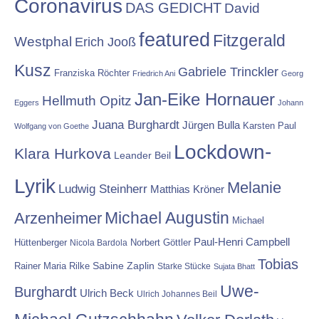
Coronavirus
DAS GEDICHT
David
featured
Fitzgerald
Westphal
Erich Jooß
Kusz
Gabriele Trinckler
Franziska Röchter
Friedrich Ani
Georg
Jan-Eike Hornauer
Hellmuth Opitz
Eggers
Johann
Juana Burghardt
Jürgen Bulla
Karsten Paul
Wolfgang von Goethe
Lockdown-
Klara Hurkova
Leander Beil
Lyrik
Melanie
Ludwig Steinherr
Matthias Kröner
Michael Augustin
Arzenheimer
Michael
Paul-Henri Campbell
Hüttenberger
Nicola Bardola
Norbert Göttler
Tobias
Rainer Maria Rilke
Sabine Zaplin
Starke Stücke
Sujata Bhatt
Uwe-
Burghardt
Ulrich Beck
Ulrich Johannes Beil