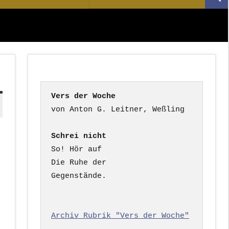
Suc
nach:
Vers der Woche
Schrei nicht
So! Hör auf

Die Ruhe der

Gegenstände.

Archiv Rubrik "Vers der Woche"