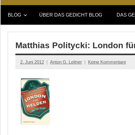
Online-
DAS
Forum
BLOG
ÜBER DAS GEDICHT BLOG
DAS GE
von
GEDICHT
DAS
GEDICHT.
blog
Zeitschrift
Matthias Politycki: London fü
für
Lyrik,
2. Juni 2012
Anton G. Leitner
Keine Kommentare
Essay
und
Kritik