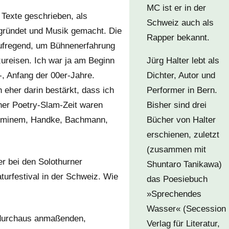
MC ist er in der
 Texte geschrieben, als
Schweiz auch als
gegründet und Musik gemacht. Die
Rapper bekannt.
aufregend, um Bühnenerfahrung
reisen. Ich war ja am Beginn
Jürg Halter lebt als
-, Anfang der 00er-Jahre.
Dichter, Autor und
h eher darin bestärkt, dass ich
Performer in Bern.
er Poetry-Slam-Zeit waren
Bisher sind drei
, Eminem, Handke, Bachmann,
Bücher von Halter
erschienen, zuletzt
(zusammen mit
er bei den Solothurner
Shuntaro Tanikawa)
turfestival in der Schweiz. Wie
das Poesiebuch
»Sprechendes
Wasser« (Secession
 durchaus anmaßenden,
Verlag für Literatur,