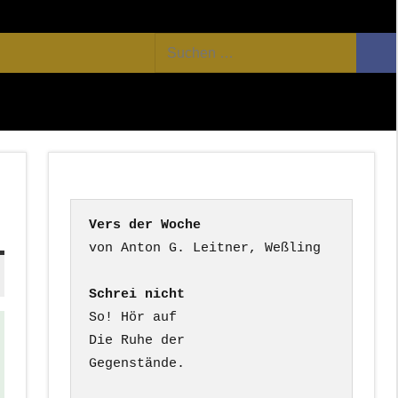
Facebook
Twitter
Youtube
Feed
Suchen
Suc
nach:
Vers der Woche
Schrei nicht
So! Hör auf

Die Ruhe der

Gegenstände.
