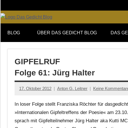
Zum
Inhalt
springen
Online-
DAS
Forum
BLOG
ÜBER DAS GEDICHT BLOG
DAS GE
von
GEDICHT
DAS
GEDICHT.
blog
Zeitschrift
GIPFELRUF
für
Folge 61: Jürg Halter
Lyrik,
Essay
und
17. Oktober 2012
Anton G. Leitner
Keine Kommentar
Kritik
In loser Folge stellt Franziska Röchter für
dasgedicht
»Internationalen Gipfeltreffens der Poesie« am 23.10
sprach mit Gipfelteilnehmer Jürg Halter aka Kutti MC