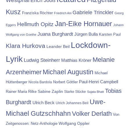
Westphal
Erich Jooß
Kusz
Gabriele Trinckler
Franziska Röchter
Friedrich Ani
Georg
Jan-Eike Hornauer
Hellmuth Opitz
Eggers
Johann
Juana Burghardt
Jürgen Bulla
Karsten Paul
Wolfgang von Goethe
Lockdown-
Klara Hurkova
Leander Beil
Lyrik
Melanie
Ludwig Steinherr
Matthias Kröner
Michael Augustin
Arzenheimer
Michael
Paul-Henri Campbell
Hüttenberger
Nicola Bardola
Norbert Göttler
Tobias
Rainer Maria Rilke
Sabine Zaplin
Starke Stücke
Sujata Bhatt
Uwe-
Burghardt
Ulrich Beck
Ulrich Johannes Beil
Michael Gutzschhahn
Volker Derlath
Von
Wolfgang Oppler
Zeitgenossen: Netz-Anthologie