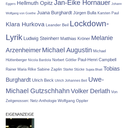
Jan-Eike Hornauer
Hellmuth Opitz
Eggers
Johann
Juana Burghardt
Jürgen Bulla
Karsten Paul
Wolfgang von Goethe
Lockdown-
Klara Hurkova
Leander Beil
Lyrik
Melanie
Ludwig Steinherr
Matthias Kröner
Michael Augustin
Arzenheimer
Michael
Paul-Henri Campbell
Hüttenberger
Nicola Bardola
Norbert Göttler
Tobias
Rainer Maria Rilke
Sabine Zaplin
Starke Stücke
Sujata Bhatt
Uwe-
Burghardt
Ulrich Beck
Ulrich Johannes Beil
Michael Gutzschhahn
Volker Derlath
Von
Wolfgang Oppler
Zeitgenossen: Netz-Anthologie
EIGENANZEIGE