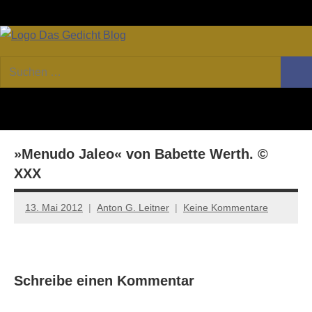
Zum
Facebook
Twitter
Youtube
Fee
Inhalt
springen
DAS
Online-
Suchen
Forum
Such
GEDICHT
nach:
von
DAS
blog
GEDICHT.
Zeitschrift
»Menudo Jaleo« von Babette Werth. ©
für
Lyrik,
XXX
Essay
und
13. Mai 2012
Anton G. Leitner
Keine Kommentare
Kritik
Schreibe einen Kommentar