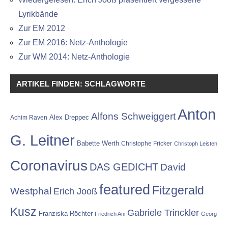
Lyrikbände
Zur EM 2012
Zur EM 2016: Netz-Anthologie
Zur WM 2014: Netz-Anthologie
ARTIKEL FINDEN: SCHLAGWORTE
Anton
Alfons Schweiggert
Alex Dreppec
Achim Raven
G. Leitner
Babette Werth
Christophe Fricker
Christoph Leisten
Coronavirus
DAS GEDICHT
David
featured
Fitzgerald
Westphal
Erich Jooß
Kusz
Gabriele Trinckler
Franziska Röchter
Friedrich Ani
Georg