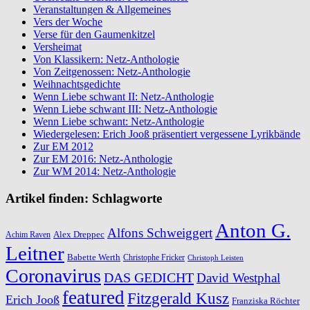
Veranstaltungen & Allgemeines
Vers der Woche
Verse für den Gaumenkitzel
Versheimat
Von Klassikern: Netz-Anthologie
Von Zeitgenossen: Netz-Anthologie
Weihnachtsgedichte
Wenn Liebe schwant II: Netz-Anthologie
Wenn Liebe schwant III: Netz-Anthologie
Wenn Liebe schwant: Netz-Anthologie
Wiedergelesen: Erich Jooß präsentiert vergessene Lyrikbände
Zur EM 2012
Zur EM 2016: Netz-Anthologie
Zur WM 2014: Netz-Anthologie
Artikel finden: Schlagworte
Anton G.
Alfons Schweiggert
Alex Dreppec
Achim Raven
Leitner
Babette Werth
Christophe Fricker
Christoph Leisten
Coronavirus
DAS GEDICHT
David Westphal
featured
Fitzgerald Kusz
Erich Jooß
Franziska Röchter