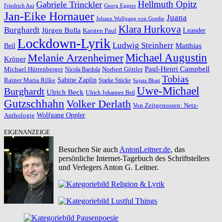
Hellmuth Opitz
Gabriele Trinckler
Friedrich Ani
Georg Eggers
Jan-Eike Hornauer
Juana
Johann Wolfgang von Goethe
Klara Hurkova
Burghardt
Jürgen Bulla
Leander
Karsten Paul
Lockdown-Lyrik
Ludwig Steinherr
Beil
Matthias
Michael Augustin
Melanie Arzenheimer
Kröner
Paul-Henri Campbell
Michael Hüttenberger
Norbert Göttler
Nicola Bardola
Tobias
Rainer Maria Rilke
Sabine Zaplin
Starke Stücke
Sujata Bhatt
Uwe-Michael
Burghardt
Ulrich Beck
Ulrich Johannes Beil
Gutzschhahn
Volker Derlath
Von Zeitgenossen: Netz-
Wolfgang Oppler
Anthologie
EIGENANZEIGE
Besuchen Sie auch
AntonLeitner.de
, das
persönliche Internet-Tagebuch des Schriftstellers
und Verlegers Anton G. Leitner.