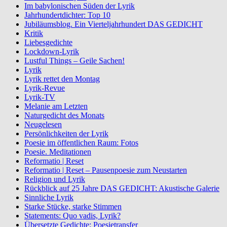
Im babylonischen Süden der Lyrik
Jahrhundertdichter: Top 10
Jubiläumsblog. Ein Vierteljahrhundert DAS GEDICHT
Kritik
Liebesgedichte
Lockdown-Lyrik
Lustful Things – Geile Sachen!
Lyrik
Lyrik rettet den Montag
Lyrik-Revue
Lyrik-TV
Melanie am Letzten
Naturgedicht des Monats
Neugelesen
Persönlichkeiten der Lyrik
Poesie im öffentlichen Raum: Fotos
Poesie. Meditationen
Reformatio | Reset
Reformatio | Reset – Pausenpoesie zum Neustarten
Religion und Lyrik
Rückblick auf 25 Jahre DAS GEDICHT: Akustische Galerie
Sinnliche Lyrik
Starke Stücke, starke Stimmen
Statements: Quo vadis, Lyrik?
Übersetzte Gedichte: Poesietransfer