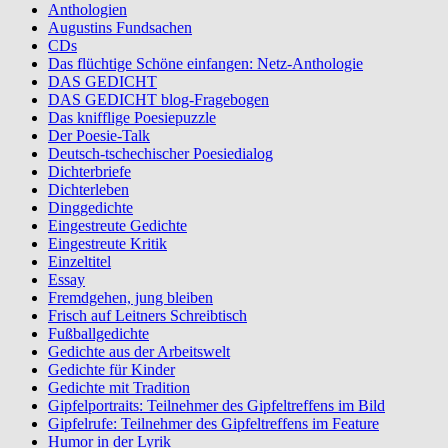
Anthologien
Augustins Fundsachen
CDs
Das flüchtige Schöne einfangen: Netz-Anthologie
DAS GEDICHT
DAS GEDICHT blog-Fragebogen
Das knifflige Poesiepuzzle
Der Poesie-Talk
Deutsch-tschechischer Poesiedialog
Dichterbriefe
Dichterleben
Dinggedichte
Eingestreute Gedichte
Eingestreute Kritik
Einzeltitel
Essay
Fremdgehen, jung bleiben
Frisch auf Leitners Schreibtisch
Fußballgedichte
Gedichte aus der Arbeitswelt
Gedichte für Kinder
Gedichte mit Tradition
Gipfelportraits: Teilnehmer des Gipfeltreffens im Bild
Gipfelrufe: Teilnehmer des Gipfeltreffens im Feature
Humor in der Lyrik