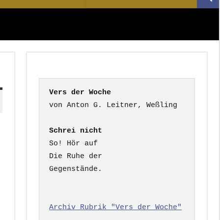
Suc
nach:
Vers der Woche
Schrei nicht
So! Hör auf

Die Ruhe der

Gegenstände.

Archiv Rubrik "Vers der Woche"