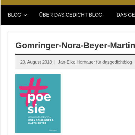
Online-
DAS
Forum
BLOG
ÜBER DAS GEDICHT BLOG
DAS GE
von
GEDICHT
DAS
GEDICHT.
blog
Zeitschrift
Gomringer-Nora-Beyer-Martin
für
Lyrik,
20. August 2018
Jan-Eike Hornauer für dasgedichtblog
Essay
und
Kritik