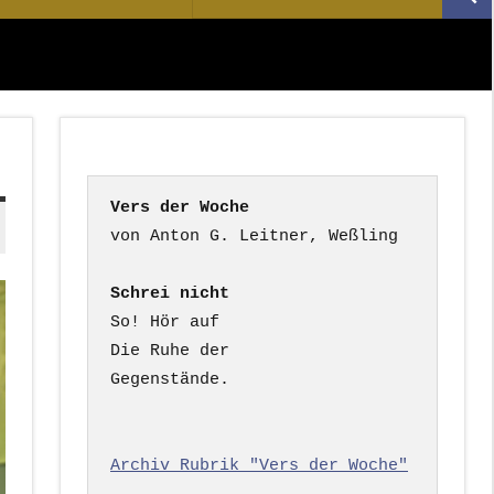
Suc
nach:
Vers der Woche
Schrei nicht
So! Hör auf

Die Ruhe der

Gegenstände.

Archiv Rubrik "Vers der Woche"