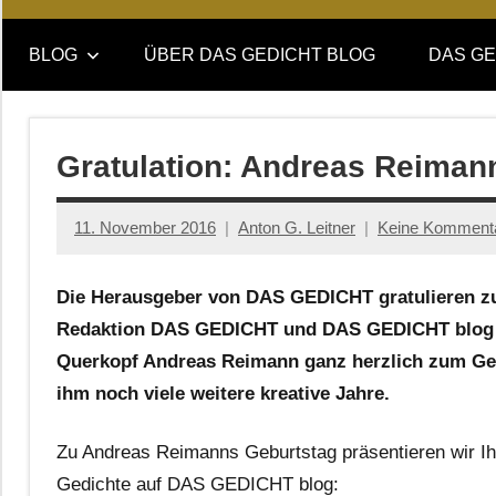
Online-
DAS
Forum
BLOG
ÜBER DAS GEDICHT BLOG
DAS GE
von
GEDICHT
DAS
GEDICHT.
blog
Zeitschrift
Gratulation: Andreas Reiman
für
Lyrik,
11. November 2016
Anton G. Leitner
Keine Komment
Essay
und
Kritik
Die Herausgeber von DAS GEDICHT gratulieren 
Redaktion DAS GEDICHT und DAS GEDICHT blog 
Querkopf Andreas Reimann ganz herzlich zum G
ihm noch viele weitere kreative Jahre.
Zu Andreas Reimanns Geburtstag präsentieren wir Ih
Gedichte auf DAS GEDICHT blog: