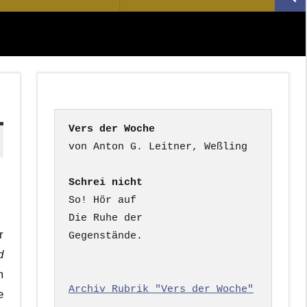
Suc
nach:
Vers der Woche
Schrei nicht
So! Hör auf

Die Ruhe der

r
Gegenstände.

d
m
Archiv Rubrik "Vers der Woche"
e