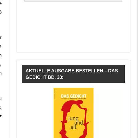
e
3
r
s
n
,
AKTUELLE AUSGABE BESTELLEN – DAS
n
GEDICHT BD. 33:
u
k
r