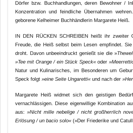
Dörfer bzw. Buchhandlungen, deren Bewohner / Inh
Konzentration und feindliche Übernahmen wehren
geborene Kelheimer Buchhändlerin Margarete Heiß.
IN DEN RÜCKEN SCHREIBEN heißt ihr zweiter Ged
Freude, die Heiß selbst beim Lesen empfindet. Sie
droht. Davon unbeeindruckt genießt sie die »
Thewel
»Tee mit Orange / ein Stück Speck«
oder
»Meerretti
Natur und Kulinarisches, im Besonderen um Geburt,
Speck folgt
»eine Seite Ungaretti«
und nach
der
»Her
Margarete Heiß widmet sich den geistigen Bedürf
vernachlässigen. Diese eigenwillige Kombination a
aus:
»Nicht mille nebelige / nicht großherrlich no
Erlösung / un bacio solo«
(»Der Friederike und Catull