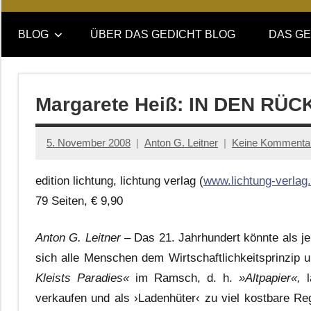
Online-
DAS
Forum
BLOG
ÜBER DAS GEDICHT BLOG
DAS GE
von
GEDICHT
DAS
GEDICHT.
blog
Zeitschrift
Margarete Heiß: IN DEN RÜC
für
Lyrik,
5. November 2008
Anton G. Leitner
Keine Kommenta
Essay
und
edition lichtung, lichtung verlag (
www.lichtung-verlag
Kritik
79 Seiten, € 9,90
Anton G. Leitner
– Das 21. Jahrhundert könnte als je
sich alle Menschen dem Wirtschaftlichkeitsprinzip 
Kleists Paradies«
im Ramsch, d. h.
»Altpapier«,
verkaufen und als ›Ladenhüter‹ zu viel kostbare Reg