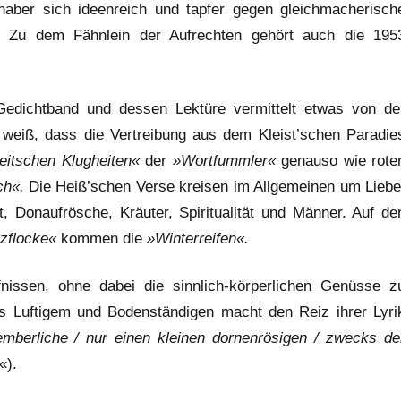
aber sich ideenreich und tapfer gegen gleichmacherisch
. Zu dem Fähnlein der Aufrechten gehört auch die 195
ichtband und dessen Lektüre vermittelt etwas von de
 weiß, dass die Vertreibung aus dem Kleist’schen Paradie
eitschen Klugheiten«
der
»Wortfummler«
genauso wie rote
ch«.
Die Heiß’schen Verse kreisen im Allgemeinen um Liebe
 Donaufrösche, Kräuter, Spiritualität und Männer. Auf de
zflocke«
kommen die
»Winterreifen«.
nissen, ohne dabei die sinnlich-körperlichen Genüsse z
us Luftigem und Bodenständigen macht den Reiz ihrer Lyri
vemberliche / nur einen kleinen dornenrösigen / zwecks de
«).