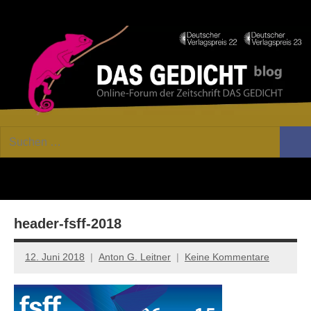
Zum
Facebook
Twitter
Youtube
Fee
Inhalt
springen
DAS
Online-
Suchen
Forum
Such
GEDICHT
nach:
von
DAS
blog
GEDICHT.
Zeitschrift
header-fsff-2018
für
Lyrik,
Essay
12. Juni 2018
Anton G. Leitner
Keine Kommentare
und
Kritik