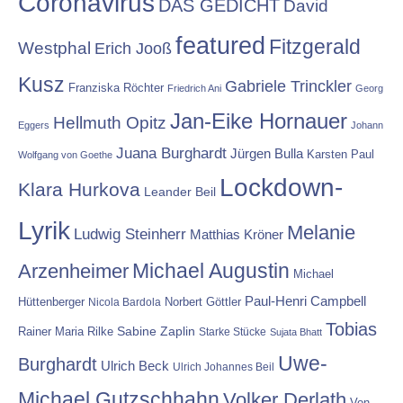
Coronavirus
DAS GEDICHT
David
featured
Fitzgerald
Westphal
Erich Jooß
Kusz
Gabriele Trinckler
Franziska Röchter
Friedrich Ani
Georg
Jan-Eike Hornauer
Hellmuth Opitz
Eggers
Johann
Juana Burghardt
Jürgen Bulla
Karsten Paul
Wolfgang von Goethe
Lockdown-
Klara Hurkova
Leander Beil
Lyrik
Melanie
Ludwig Steinherr
Matthias Kröner
Michael Augustin
Arzenheimer
Michael
Paul-Henri Campbell
Hüttenberger
Nicola Bardola
Norbert Göttler
Tobias
Rainer Maria Rilke
Sabine Zaplin
Starke Stücke
Sujata Bhatt
Uwe-
Burghardt
Ulrich Beck
Ulrich Johannes Beil
Michael Gutzschhahn
Volker Derlath
Von