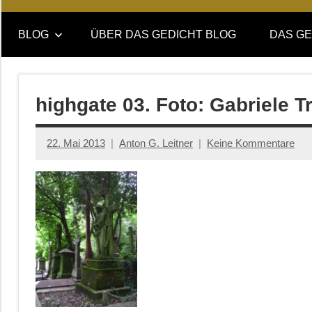
Online-
DAS
Forum
BLOG
ÜBER DAS GEDICHT BLOG
DAS GE
von
GEDICHT
DAS
GEDICHT.
blog
Zeitschrift
highgate 03. Foto: Gabriele T
für
Lyrik,
22. Mai 2013
Anton G. Leitner
Keine Kommentare
Essay
und
Kritik