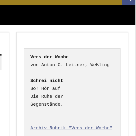
Suc
nach:
Vers der Woche
Schrei nicht
So! Hör auf

Die Ruhe der

Gegenstände.

Archiv Rubrik "Vers der Woche"