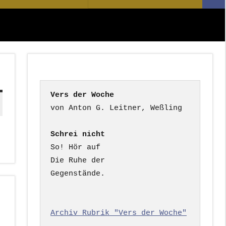
Suc
nach:
Vers der Woche
Schrei nicht
So! Hör auf

Die Ruhe der

Gegenstände.

Archiv Rubrik "Vers der Woche"