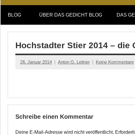
Online-
DAS
Forum
BLOG
ÜBER DAS GEDICHT BLOG
DAS GE
von
GEDICHT
DAS
GEDICHT.
blog
Zeitschrift
Hochstadter Stier 2014 – die
für
Lyrik,
26. Januar 2014
Anton G. Leitner
Keine Kommentare
Essay
und
Kritik
Schreibe einen Kommentar
Deine E-Mail-Adresse wird nicht veröffentlicht.
Erforderl