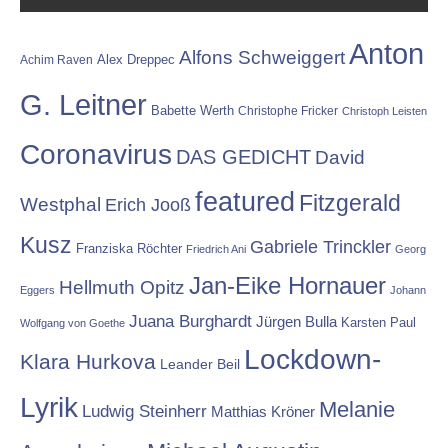
Anton
Alfons Schweiggert
Alex Dreppec
Achim Raven
G. Leitner
Babette Werth
Christophe Fricker
Christoph Leisten
Coronavirus
DAS GEDICHT
David
featured
Fitzgerald
Westphal
Erich Jooß
Kusz
Gabriele Trinckler
Franziska Röchter
Friedrich Ani
Georg
Jan-Eike Hornauer
Hellmuth Opitz
Eggers
Johann
Juana Burghardt
Jürgen Bulla
Karsten Paul
Wolfgang von Goethe
Lockdown-
Klara Hurkova
Leander Beil
Lyrik
Melanie
Ludwig Steinherr
Matthias Kröner