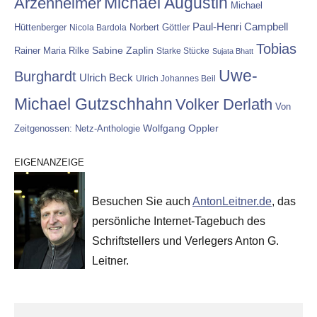
Michael Augustin
Arzenheimer
Michael
Paul-Henri Campbell
Hüttenberger
Nicola Bardola
Norbert Göttler
Tobias
Rainer Maria Rilke
Sabine Zaplin
Starke Stücke
Sujata Bhatt
Uwe-
Burghardt
Ulrich Beck
Ulrich Johannes Beil
Michael Gutzschhahn
Volker Derlath
Von
Wolfgang Oppler
Zeitgenossen: Netz-Anthologie
EIGENANZEIGE
Besuchen Sie auch
AntonLeitner.de
, das
persönliche Internet-Tagebuch des
Schriftstellers und Verlegers Anton G.
Leitner.