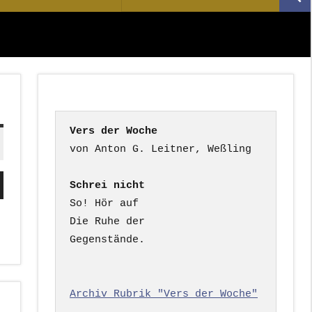
Suc
nach:
Vers der Woche
ten
Schrei nicht
nter
So! Hör auf

n,
Die Ruhe der

Gegenstände.

rke
Archiv Rubrik "Vers der Woche"