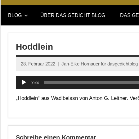
Online-
DAS
Forum
BLOG
ÜBER DAS GEDICHT BLOG
DAS GE
von
GEDICHT
DAS
GEDICHT.
blog
Zeitschrift
Hoddlein
für
Lyrik,
28. Februar 2022
Jan-Eike Hornauer für dasgedichtblog
Essay
und
Audio-
Kritik
00:00
Player
„Hoddlein“ aus Wadlbeissn von Anton G. Leitner. Veröf
Schreibe einen Kommentar