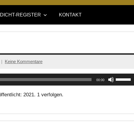
DICHT-REGISTER
KONTAKT
Keine Kommentare
Pfeiltas
00:00
Hoch/Ru
fentlicht: 2021. 1 verfolgen.
benutze
um
die
Lautstä
zu