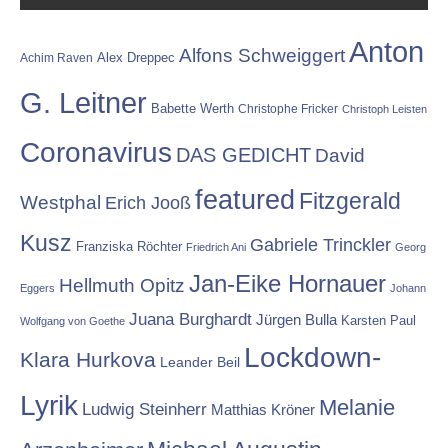
Anton
Alfons Schweiggert
Alex Dreppec
Achim Raven
G. Leitner
Babette Werth
Christophe Fricker
Christoph Leisten
Coronavirus
DAS GEDICHT
David
featured
Fitzgerald
Westphal
Erich Jooß
Kusz
Gabriele Trinckler
Franziska Röchter
Friedrich Ani
Georg
Jan-Eike Hornauer
Hellmuth Opitz
Eggers
Johann
Juana Burghardt
Jürgen Bulla
Karsten Paul
Wolfgang von Goethe
Lockdown-
Klara Hurkova
Leander Beil
Lyrik
Melanie
Ludwig Steinherr
Matthias Kröner