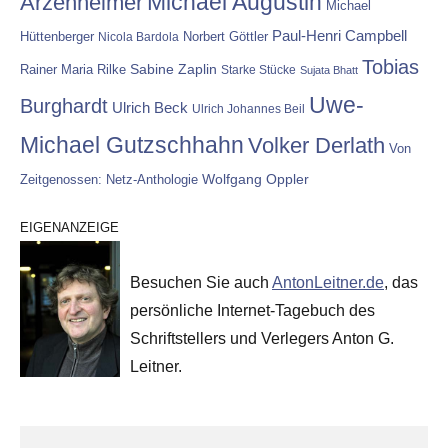
Michael Augustin
Arzenheimer
Michael
Paul-Henri Campbell
Hüttenberger
Nicola Bardola
Norbert Göttler
Tobias
Rainer Maria Rilke
Sabine Zaplin
Starke Stücke
Sujata Bhatt
Uwe-
Burghardt
Ulrich Beck
Ulrich Johannes Beil
Michael Gutzschhahn
Volker Derlath
Von
Wolfgang Oppler
Zeitgenossen: Netz-Anthologie
EIGENANZEIGE
Besuchen Sie auch
AntonLeitner.de
, das
persönliche Internet-Tagebuch des
Schriftstellers und Verlegers Anton G.
Leitner.