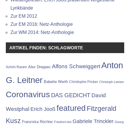
Lyrikbände
Zur EM 2012
Zur EM 2016: Netz-Anthologie
Zur WM 2014: Netz-Anthologie
ARTIKEL FINDEN: SCHLAGWORTE
Anton
Alfons Schweiggert
Alex Dreppec
Achim Raven
G. Leitner
Babette Werth
Christophe Fricker
Christoph Leisten
Coronavirus
DAS GEDICHT
David
featured
Fitzgerald
Westphal
Erich Jooß
Kusz
Gabriele Trinckler
Franziska Röchter
Friedrich Ani
Georg