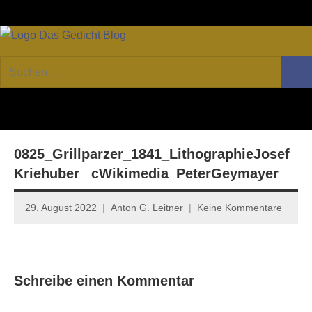
Zum
Facebook
Twitter
Youtube
Fee
Inhalt
springen
DAS
Online-
Suchen
Forum
Such
GEDICHT
nach:
von
DAS
blog
GEDICHT.
Zeitschrift
0825_Grillparzer_1841_LithographieJosef
für
Lyrik,
Kriehuber _cWikimedia_PeterGeymayer
Essay
und
29. August 2022
Anton G. Leitner
Keine Kommentare
Kritik
Schreibe einen Kommentar