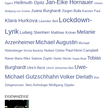
Jan-Eike Hornauer
Hellmuth Opitz
Eggers
Johann
Juana Burghardt
Jürgen Bulla
Karsten Paul
Wolfgang von Goethe
Lockdown-
Klara Hurkova
Leander Beil
Lyrik
Melanie
Ludwig Steinherr
Matthias Kröner
Michael Augustin
Arzenheimer
Michael
Paul-Henri Campbell
Hüttenberger
Nicola Bardola
Norbert Göttler
Tobias
Rainer Maria Rilke
Sabine Zaplin
Starke Stücke
Sujata Bhatt
Uwe-
Burghardt
Ulrich Beck
Ulrich Johannes Beil
Michael Gutzschhahn
Volker Derlath
Von
Wolfgang Oppler
Zeitgenossen: Netz-Anthologie
EIGENANZEIGE