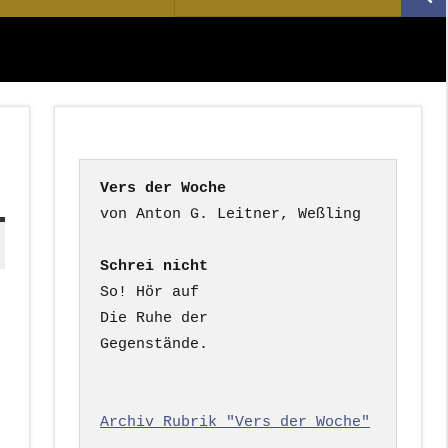
Suc
nach:
Vers der Woche
Schrei nicht
So! Hör auf

Die Ruhe der

Gegenstände.

Archiv Rubrik "Vers der Woche"