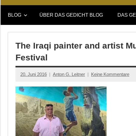
Online-
DAS
Forum
BLOG
ÜBER DAS GEDICHT BLOG
DAS GE
von
GEDICHT
DAS
GEDICHT.
blog
Zeitschrift
The Iraqi painter and artist 
für
Festival
Lyrik,
Essay
und
20. Juni 2016
Anton G. Leitner
Keine Kommentare
Kritik